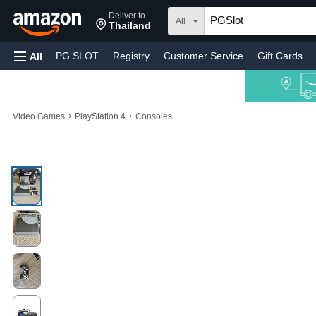
Deliver to
All
Thailand
PG SLOT
Registry
Customer Service
Gift Cards
All
›
›
Video Games
PlayStation 4
Consoles