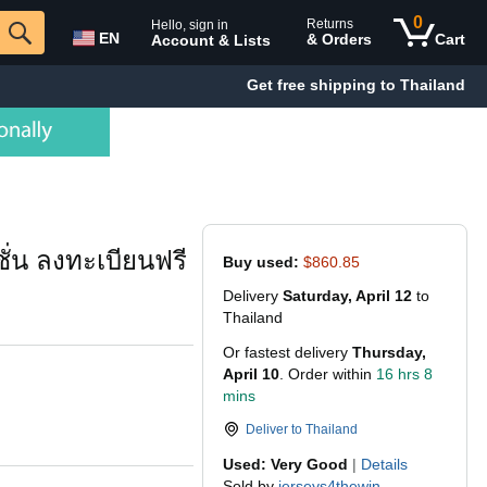
0
Returns
Hello, sign in
EN
& Orders
Cart
Account & Lists
Get free shipping to Thailand
่น ลงทะเบียนฟรี
Buy used:
$860.85
Delivery
Saturday, April 12
to
Thailand
Or fastest delivery
Thursday,
April 10
. Order within
16 hrs 8
mins
Deliver to
Thailand
Used: Very Good
|
Details
Sold by
jerseys4thewin