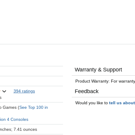
Warranty & Support
Product Warranty: For warranty
Feedback
394 ratings
s
Would you like to
tell us abou
eo Games (
See Top 100 in
tion 4 Consoles
 inches; 7.41 ounces