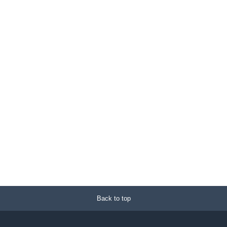
Back to top