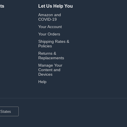
ts
Let Us Help You
Amazon and
COVID-19
Your Account
Your Orders
Shipping Rates &
Policies
Returns &
Replacements
Manage Your
Content and
Devices
Help
 States