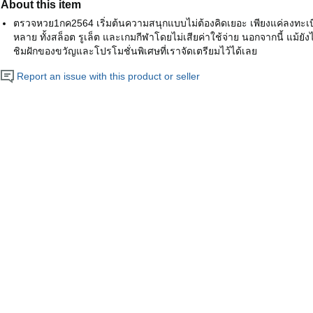
About this item
ตรวจหวย1กค2564 เริ่มต้นความสนุกแบบไม่ต้องคิดเยอะ เพียงแค่ลงทะเ
หลาย ทั้งสล็อต รูเล็ต และเกมกีฬาโดยไม่เสียค่าใช้จ่าย นอกจากนี้ แม้ย
ชิมฝักของขวัญและโปรโมชั่นพิเศษที่เราจัดเตรียมไว้ได้เลย
Report an issue with this product or seller