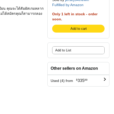
Fulfilled by Amazon
บียน คุณจะได้สัมผัสเกมหลาก
ังไม่ได้สมัครคุณก็สามารถลอง
Only 1 left in stock - order
soon.
Add to cart
Add to List
Other sellers on Amazon
$
335
99
Used (4) from