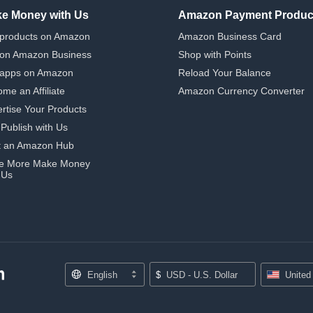
e Money with Us
Amazon Payment Produc
 products on Amazon
Amazon Business Card
 on Amazon Business
Shop with Points
 apps on Amazon
Reload Your Balance
me an Affiliate
Amazon Currency Converter
rtise Your Products
-Publish with Us
t an Amazon Hub
e More Make Money
 Us
English
$
USD - U.S. Dollar
United