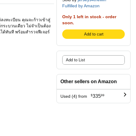
Fulfilled by Amazon
Only 1 left in stock - order
ลงทะเบียน คุณจะก้าวเข้าสู่
soon.
ม้กระบวนเดียว ไม่จำเป็นต้อง
ได้ทันที พร้อมสำรวจฟีเจอร์
Add to cart
Add to List
Other sellers on Amazon
$
335
99
Used (4) from