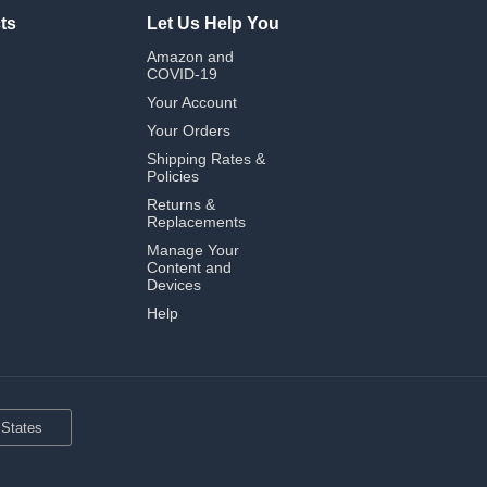
ts
Let Us Help You
Amazon and
COVID-19
Your Account
Your Orders
Shipping Rates &
Policies
Returns &
Replacements
Manage Your
Content and
Devices
Help
 States