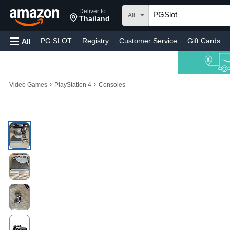
Deliver to
All
Thailand
PG SLOT
Registry
Customer Service
Gift Cards
All
›
›
Video Games
PlayStation 4
Consoles