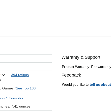
Warranty & Support
Product Warranty: For warranty
Feedback
394 ratings
s
Would you like to
tell us abou
eo Games (
See Top 100 in
tion 4 Consoles
 inches; 7.41 ounces