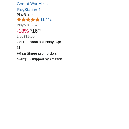
God of War Hits -
PlayStation 4
PlayStation
11,442
PlayStation 4
-18%
16
$
43
List:
$19.99
Get it as soon as
Friday, Apr
11
FREE Shipping on orders
over $35 shipped by Amazon