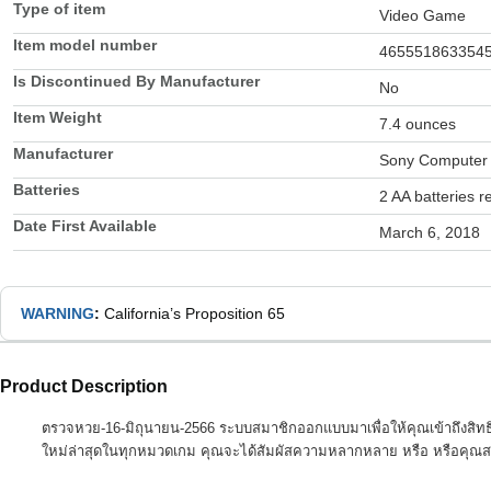
Type of item
Video Game
Item model number
465551863354
Is Discontinued By Manufacturer
No
Item Weight
7.4 ounces
Manufacturer
Sony Computer 
Batteries
2 AA batteries r
Date First Available
March 6, 2018
WARNING
:
California’s Proposition 65
Product Description
ตรวจหวย-16-มิถุนายน-2566 ระบบสมาชิกออกแบบมาเพื่อให้คุณเข้าถึงสิทธิป
ใหม่ล่าสุดในทุกหมวดเกม คุณจะได้สัมผัสความหลากหลาย หรือ หรือคุณส