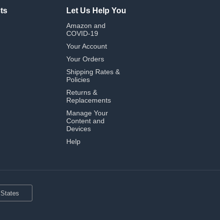
ts
Let Us Help You
Amazon and
COVID-19
Your Account
Your Orders
Shipping Rates &
Policies
Returns &
Replacements
Manage Your
Content and
Devices
Help
 States