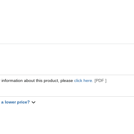
 information about this product, please
click here.
[PDF ]
t a lower price?