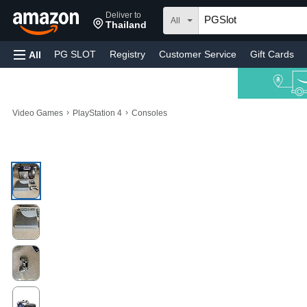
Deliver to
All
Thailand
PG SLOT
Registry
Customer Service
Gift Cards
All
›
›
Video Games
PlayStation 4
Consoles