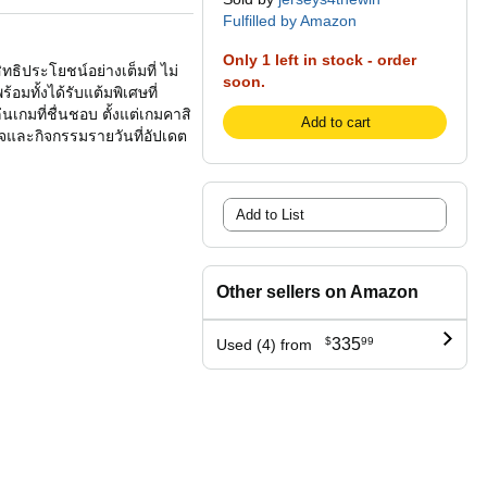
Fulfilled by Amazon
Only 1 left in stock - order
ิประโยชน์อย่างเต็มที่ ไม่
soon.
มทั้งได้รับแต้มพิเศษที่
เกมที่ชื่นชอบ ตั้งแต่เกมคาสิ
Add to cart
นใจและกิจกรรมรายวันที่อัปเดต
Add to List
Other sellers on Amazon
$
335
99
Used (4) from