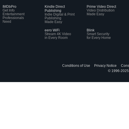
IMDbPro
Kindle Direct
Prime Video Direct
Get Info
Video Distribution
Publishing
Entertainment
Made Easy
Indie Digital & Print
Professionals
Publishing
Need
Made Easy
eero WiFi
Blink
Stream 4K Video
Smart Security
in Every Room
for Every Home
Conditions of Use
Privacy Notice
Cons
© 1996-2025, 