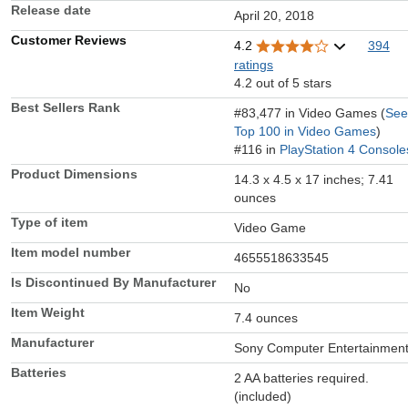
Release date
April 20, 2018
Customer Reviews
4.2
394
ratings
4.2 out of 5 stars
Best Sellers Rank
#83,477 in Video Games (
See
Top 100 in Video Games
)
#116 in
PlayStation 4 Console
Product Dimensions
14.3 x 4.5 x 17 inches; 7.41
ounces
Type of item
Video Game
Item model number
4655518633545
Is Discontinued By Manufacturer
No
Item Weight
7.4 ounces
Manufacturer
Sony Computer Entertainmen
Batteries
2 AA batteries required.
(included)