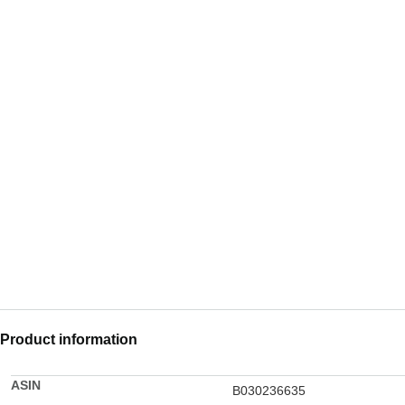
Product information
ASIN
B030236635