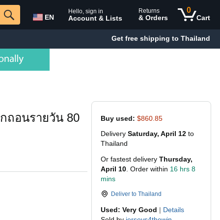
0
Returns
Hello, sign in
EN
& Orders
Cart
Account & Lists
Get free shipping to Thailand
ากถอนรายวัน 80
Buy used:
$860.85
Delivery
Saturday, April 12
to
Thailand
Or fastest delivery
Thursday,
April 10
. Order within
16 hrs 8
mins
Deliver to
Thailand
Used: Very Good
|
Details
Sold by
jerseys4thewin