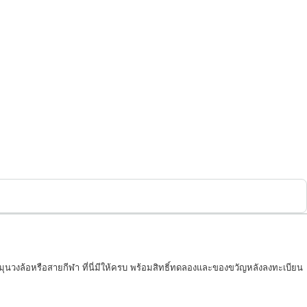
ุนวงล้อหรือสายกีฬา ที่นี่มีให้ครบ พร้อมสิทธิ์ทดลองและของขวัญหลังลงทะเบียน