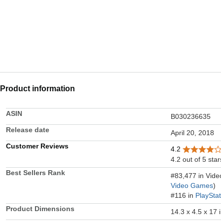
Product information
ASIN
B030236635
Release date
April 20, 2018
Customer Reviews
4.2
4.2 out of 5 star
Best Sellers Rank
#83,477 in Vid
Video Games
)
#116 in
PlaySta
Product Dimensions
14.3 x 4.5 x 17