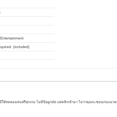
5
Entertainment
equired. (included)
ให้ทดลองเล่นฟรีทุกเกม ไม่มีข้อผูกมัด แค่คลิกเข้ามา ไม่ว่าคุณจะชอบเกมแนวหม