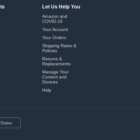
ts
Let Us Help You
Amazon and
COVID-19
Your Account
Your Orders
Shipping Rates &
Policies
Returns &
Replacements
Manage Your
Content and
Devices
Help
 States