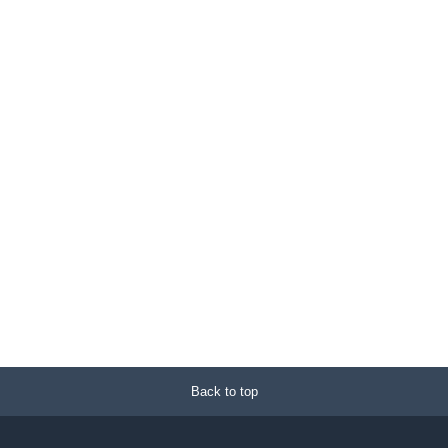
Back to top