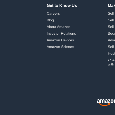
Get to Know Us
Mak
Careers
Sell
Blog
Sell
About Amazon
Sell
Investor Relations
Beco
Amazon Devices
Adve
Amazon Science
Self
Hos
›
Se
with