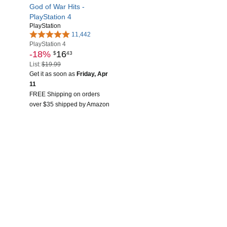
God of War Hits -
PlayStation 4
PlayStation
11,442
PlayStation 4
-18%
16
$
43
List:
$19.99
Get it as soon as
Friday, Apr
11
FREE Shipping on orders
over $35 shipped by Amazon