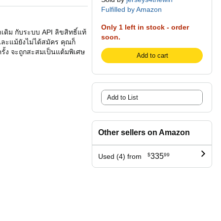
Fulfilled by Amazon
Only 1 left in stock - order
ิม กับระบบ API ลิขสิทธิ์แท้
soon.
ละแม้ยังไม่ได้สมัคร คุณก็
รั้ง จะถูกสะสมเป็นแต้มพิเศษ
Add to cart
Add to List
Other sellers on Amazon
$
335
99
Used (4) from