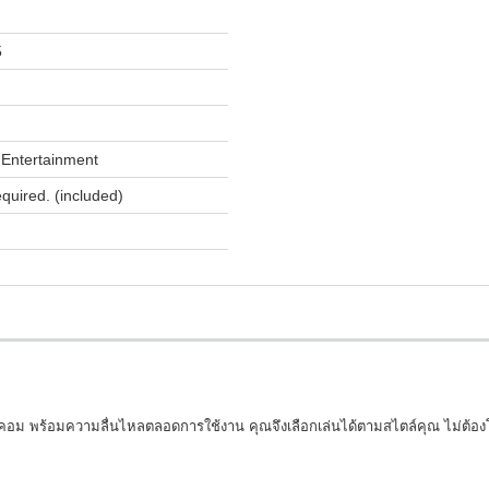
5
Entertainment
equired. (included)
ม พร้อมความลื่นไหลตลอดการใช้งาน คุณจึงเลือกเล่นได้ตามสไตล์คุณ ไม่ต้องโหลด