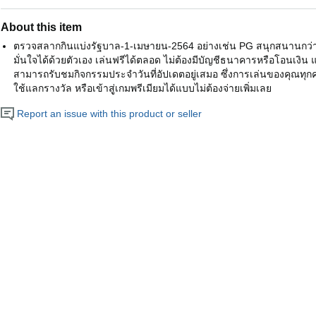
About this item
ตรวจสลากกินแบ่งรัฐบาล-1-เมษายน-2564 อย่างเช่น PG สนุกสนานกว่าเด
มั่นใจได้ด้วยตัวเอง เล่นฟรีได้ตลอด ไม่ต้องมีบัญชีธนาคารหรือโอนเงิน แ
สามารถรับชมกิจกรรมประจำวันที่อัปเดตอยู่เสมอ ซึ่งการเล่นของคุณทุกค
ใช้แลกรางวัล หรือเข้าสูู่เกมพรีเมียมได้แบบไม่ต้องจ่ายเพิ่มเลย
Report an issue with this product or seller