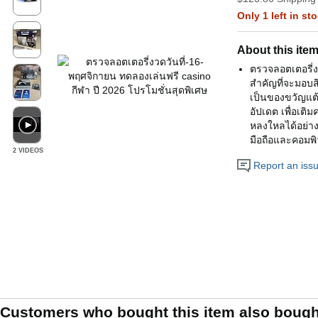
Only 1 left in st
About this ite
ตรวจลอตเตอรี่ง
สำคัญที่จะมอบส
เป็นของขวัญแต้
อัปเดต เพื่อเติม
หลงใหลได้อย่าง
มือถือและคอมพิ
2 VIDEOS
Report an issue
Customers who bought this item also bough