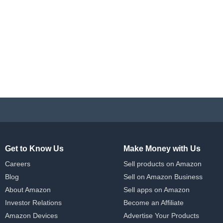
Get to Know Us
Make Money with Us
Careers
Sell products on Amazon
Blog
Sell on Amazon Business
About Amazon
Sell apps on Amazon
Investor Relations
Become an Affiliate
Amazon Devices
Advertise Your Products