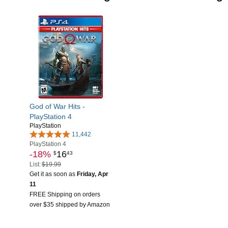
God of War Hits -
PlayStation 4
PlayStation
11,442
PlayStation 4
-18%
16
$
43
List:
$19.99
Get it as soon as
Friday, Apr
11
FREE Shipping on orders
over $35 shipped by Amazon