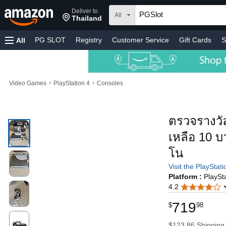
Deliver to
All
Thailand
PG SLOT
Registry
Customer Service
Gift Cards
S
All
›
›
Video Games
PlayStation 4
Consoles
ตรวจรางวัล
เหลือ 10 
โน
Visit the PlayStat
Platform :
PlaySt
4.2
719
$
98
$123.86 Shipping