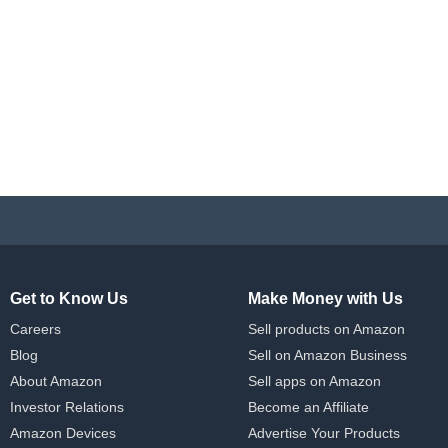
Get to Know Us
Make Money with Us
Careers
Sell products on Amazon
Blog
Sell on Amazon Business
About Amazon
Sell apps on Amazon
Investor Relations
Become an Affiliate
Amazon Devices
Advertise Your Products