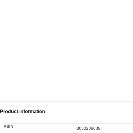
Product information
ASIN
B030236635