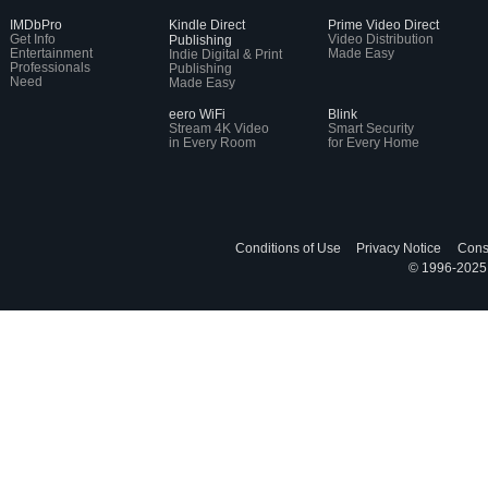
IMDbPro
Kindle Direct
Prime Video Direct
Get Info
Video Distribution
Publishing
Entertainment
Made Easy
Indie Digital & Print
Professionals
Publishing
Need
Made Easy
eero WiFi
Blink
Stream 4K Video
Smart Security
in Every Room
for Every Home
Conditions of Use
Privacy Notice
Cons
© 1996-2025, 