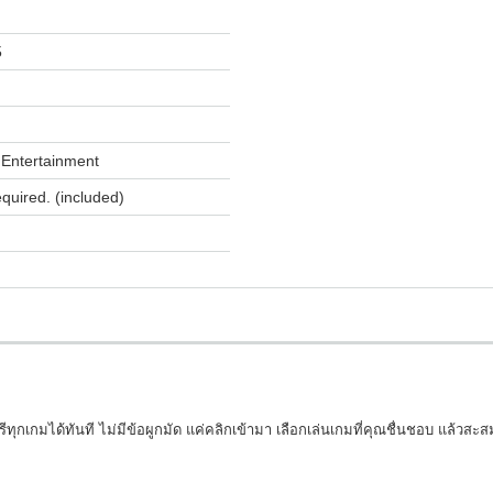
5
Entertainment
equired. (included)
ุกเกมได้ทันที ไม่มีข้อผูกมัด แค่คลิกเข้ามา เลือกเล่นเกมที่คุณชื่นชอบ แล้ว