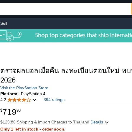
Sell
ตรวจผลบอลเมื่อคืน ลงทะเบียนตอนใหม่ พบ
2026
Visit the PlayStation Store
Platform :
PlayStation 4
4.2
394 ratings
719
$
98
$123.86 Shipping & Import Charges to Thailand
Details
Only 1 left in stock - order soon.