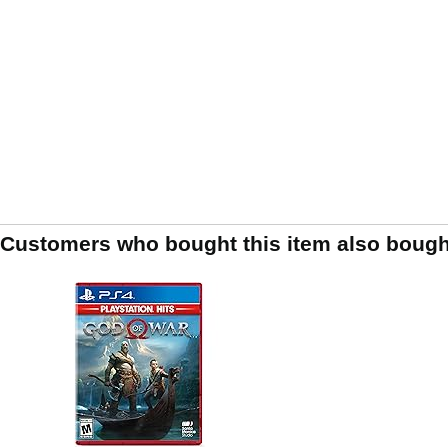
Customers who bought this item also bough