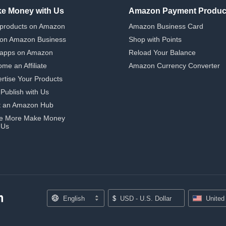
e Money with Us
Amazon Payment Produc
 products on Amazon
Amazon Business Card
 on Amazon Business
Shop with Points
 apps on Amazon
Reload Your Balance
me an Affiliate
Amazon Currency Converter
rtise Your Products
-Publish with Us
t an Amazon Hub
e More Make Money
 Us
English
$
USD - U.S. Dollar
United