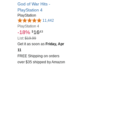
God of War Hits -
PlayStation 4
PlayStation
11,442
PlayStation 4
-18%
16
$
43
List:
$19.99
Get it as soon as
Friday, Apr
11
FREE Shipping on orders
over $35 shipped by Amazon