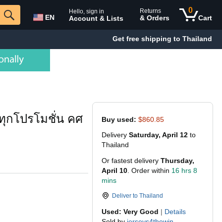
0
Returns
Hello, sign in
EN
& Orders
Cart
Account & Lists
Get free shipping to Thailand
ทุกโปรโมชั่น คศ
Buy used:
$860.85
Delivery
Saturday, April 12
to
Thailand
Or fastest delivery
Thursday,
April 10
. Order within
16 hrs 8
mins
Deliver to
Thailand
Used: Very Good
|
Details
Sold by
jerseys4thewin