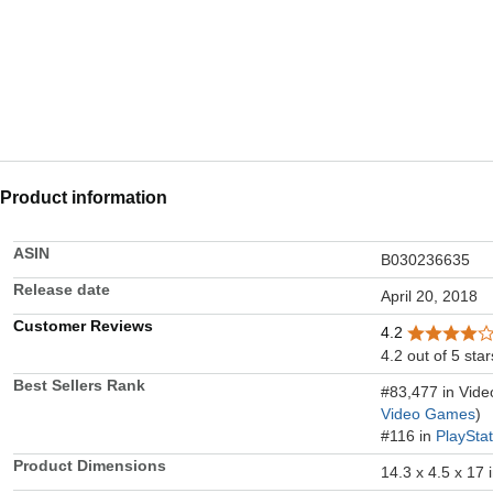
Product information
ASIN
B030236635
Release date
April 20, 2018
Customer Reviews
4.2
4.2 out of 5 star
Best Sellers Rank
#83,477 in Vid
Video Games
)
#116 in
PlaySta
Product Dimensions
14.3 x 4.5 x 17