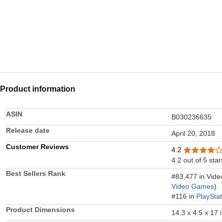
Product information
ASIN
B030236635
Release date
April 20, 2018
Customer Reviews
4.2
4.2 out of 5 star
Best Sellers Rank
#83,477 in Vid
Video Games
)
#116 in
PlaySta
Product Dimensions
14.3 x 4.5 x 17