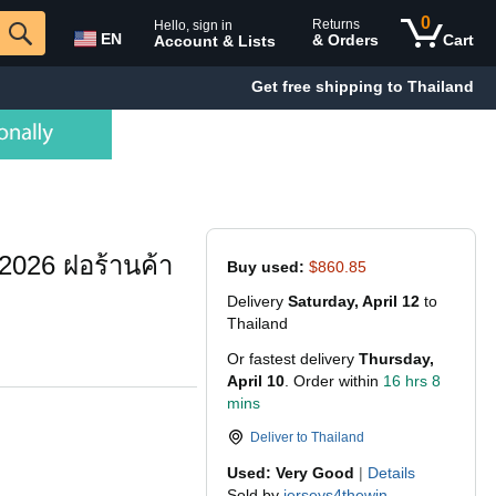
0
Returns
Hello, sign in
EN
& Orders
Cart
Account & Lists
Get free shipping to Thailand
2026 ฝอร้านค้า
Buy used:
$860.85
Delivery
Saturday, April 12
to
Thailand
Or fastest delivery
Thursday,
April 10
. Order within
16 hrs 8
mins
Deliver to
Thailand
Used: Very Good
|
Details
Sold by
jerseys4thewin