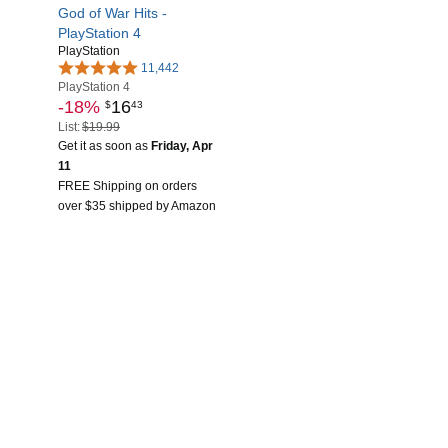
God of War Hits -
PlayStation 4
PlayStation
11,442
PlayStation 4
-18%
16
$
43
List:
$19.99
Get it as soon as
Friday, Apr
11
FREE Shipping on orders
over $35 shipped by Amazon