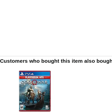
Customers who bought this item also bough