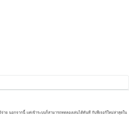
จ่าย นอกจากนี้ แค่เข้าระบบก็สามารถทดลองเล่นได้ทันที กับฟีเจอร์ใหม่ล่าสุดใน