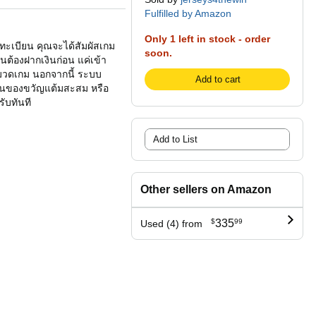
Fulfilled by Amazon
Only 1 left in stock - order
ทะเบียน คุณจะได้สัมผัสเกม
soon.
นต้องฝากเงินก่อน แค่เข้า
หมวดเกม นอกจากนี้ ระบบ
Add to cart
เป็นของขวัญแต้มสะสม หรือ
รับทันที
Add to List
Other sellers on Amazon
$
335
99
Used (4) from