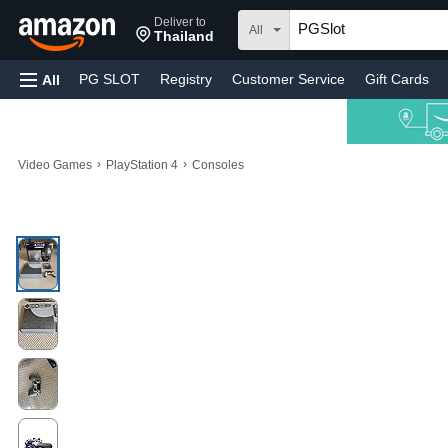
Deliver to
All
Thailand
PG SLOT
Registry
Customer Service
Gift Cards
All
›
›
Video Games
PlayStation 4
Consoles