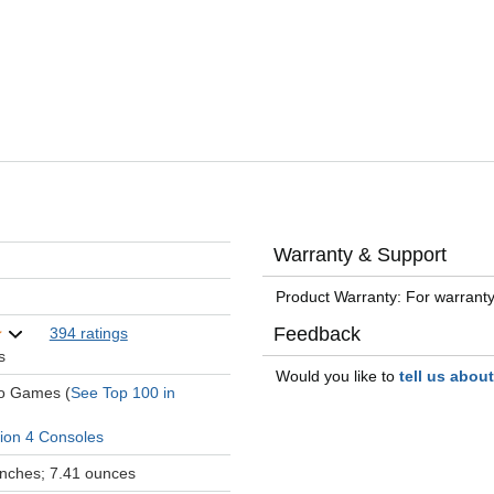
Warranty & Support
Product Warranty: For warranty
Feedback
394 ratings
s
Would you like to
tell us abou
eo Games (
See Top 100 in
tion 4 Consoles
 inches; 7.41 ounces