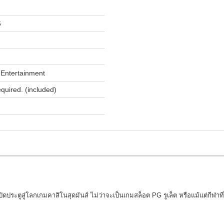
5
Entertainment
equired. (included)
ปิดประตูสู่โลกเกมคาสิโนสุดมันส์ ไม่ว่าจะเป็นเกมสล็อต PG รูเล็ต หรือแม้แต่กี