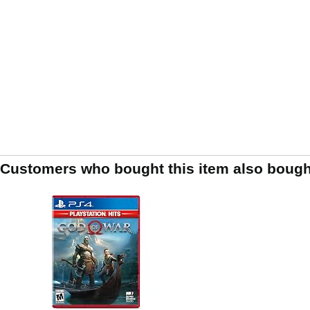
Customers who bought this item also bough