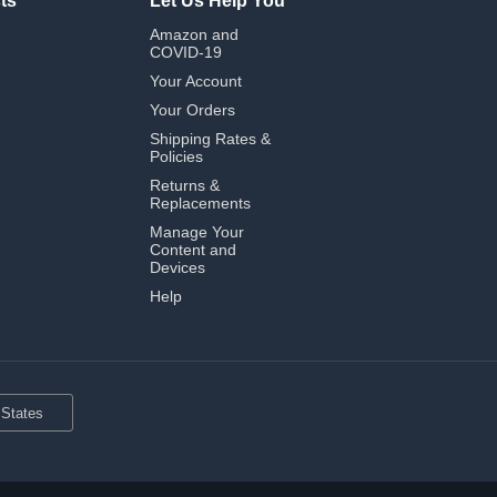
ts
Let Us Help You
Amazon and
COVID-19
Your Account
Your Orders
Shipping Rates &
Policies
Returns &
Replacements
Manage Your
Content and
Devices
Help
 States