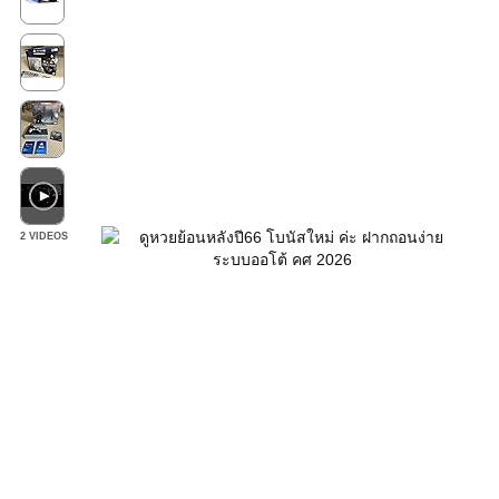
2 VIDEOS