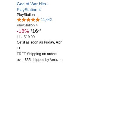
God of War Hits -
PlayStation 4
PlayStation
11,442
PlayStation 4
-18%
16
$
43
List:
$19.99
Get it as soon as
Friday, Apr
11
FREE Shipping on orders
over $35 shipped by Amazon