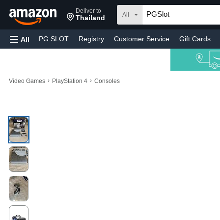
Deliver to
All
Thailand
PG SLOT
Registry
Customer Service
Gift Cards
All
›
›
Video Games
PlayStation 4
Consoles