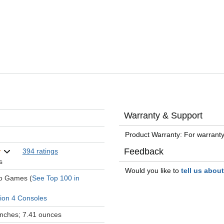
Warranty & Support
Product Warranty: For warranty
Feedback
394 ratings
s
Would you like to
tell us abou
eo Games (
See Top 100 in
tion 4 Consoles
 inches; 7.41 ounces