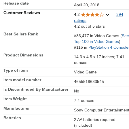
Release date
April 20, 2018
Customer Reviews
4.2
394
ratings
4.2 out of 5 stars
Best Sellers Rank
#83,477 in Video Games (
See
Top 100 in Video Games
)
#116 in
PlayStation 4 Console
Product Dimensions
14.3 x 4.5 x 17 inches; 7.41
ounces
Type of item
Video Game
Item model number
4655518633545
Is Discontinued By Manufacturer
No
Item Weight
7.4 ounces
Manufacturer
Sony Computer Entertainmen
Batteries
2 AA batteries required.
(included)