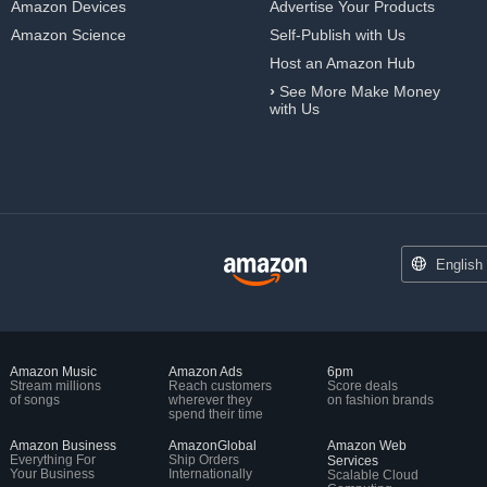
Amazon Devices
Advertise Your Products
Amazon Science
Self-Publish with Us
Host an Amazon Hub
›
See More Make Money
with Us
English
Amazon Music
Amazon Ads
6pm
Stream millions
Reach customers
Score deals
of songs
wherever they
on fashion brands
spend their time
Amazon Business
AmazonGlobal
Amazon Web
Everything For
Ship Orders
Services
Your Business
Internationally
Scalable Cloud