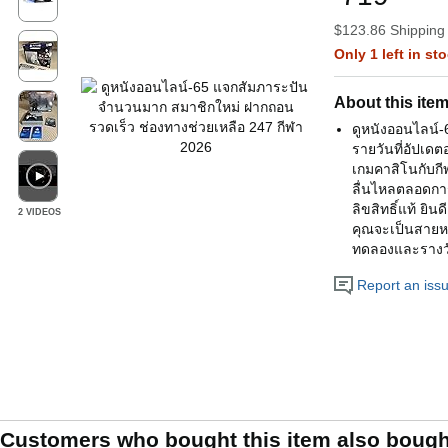
$123.86 Shipping
Only 1 left in st
About this ite
ดูหนังออนไลน์-
รายวันที่อัปเดต
เกมคาสิโนกับกีฬ
ลื่นไหลตลอดกา
ลิขสิทธิ์แท้ ยิ
2 VIDEOS
คุณจะเป็นสายหมุ
ทดลองและรางว
Report an issue
Customers who bought this item also bough