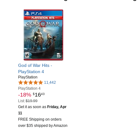
God of War Hits -
PlayStation 4
PlayStation
11,442
PlayStation 4
-18%
16
$
43
List:
$19.99
Get it as soon as
Friday, Apr
11
FREE Shipping on orders
over $35 shipped by Amazon