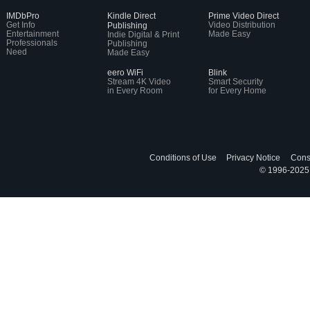
IMDbPro
Kindle Direct
Prime Video Direct
Get Info
Video Distribution
Publishing
Entertainment
Made Easy
Indie Digital & Print
Professionals
Publishing
Need
Made Easy
eero WiFi
Blink
Stream 4K Video
Smart Security
in Every Room
for Every Home
Conditions of Use
Privacy Notice
Cons
© 1996-2025, 