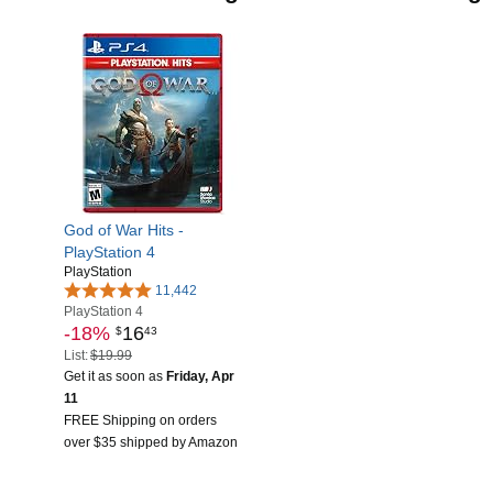
God of War Hits -
PlayStation 4
PlayStation
11,442
PlayStation 4
-18%
16
$
43
List:
$19.99
Get it as soon as
Friday, Apr
11
FREE Shipping on orders
over $35 shipped by Amazon