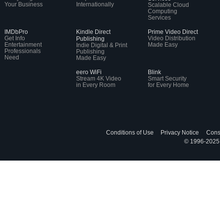
Your Business
Internationally
Scalable Cloud
Computing
Services
IMDbPro
Kindle Direct
Prime Video Direct
Get Info
Video Distribution
Publishing
Entertainment
Made Easy
Indie Digital & Print
Professionals
Publishing
Need
Made Easy
eero WiFi
Blink
Stream 4K Video
Smart Security
in Every Room
for Every Home
Conditions of Use
Privacy Notice
Cons
© 1996-2025, 