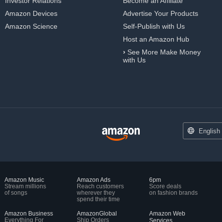
Investor Relations
Become an Affiliate
Amazon Devices
Advertise Your Products
Amazon Science
Self-Publish with Us
Host an Amazon Hub
›
See More Make Money
with Us
English
Amazon Music
Amazon Ads
6pm
Stream millions
Reach customers
Score deals
of songs
wherever they
on fashion brands
spend their time
Amazon Business
AmazonGlobal
Amazon Web
Everything For
Ship Orders
Services