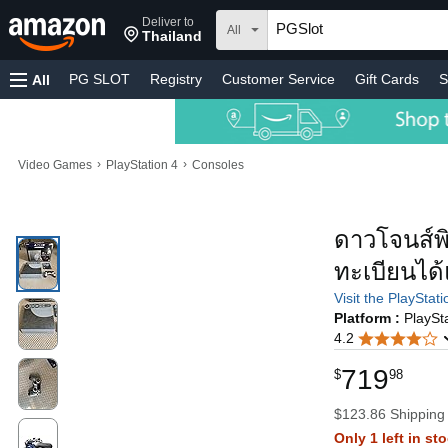
Deliver to
All
Thailand
PG SLOT
Registry
Customer Service
Gift Cards
S
All
›
›
Video Games
PlayStation 4
Consoles
ดาวโจนส์พ
ทะเบียนได้แ
Visit the PlayStat
Platform :
PlaySt
4.2
719
$
98
$123.86 Shipping
Only 1 left in st