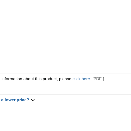
 information about this product, please
click here.
[PDF ]
t a lower price?