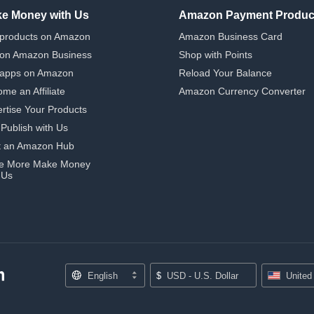
e Money with Us
Amazon Payment Produc
 products on Amazon
Amazon Business Card
 on Amazon Business
Shop with Points
 apps on Amazon
Reload Your Balance
me an Affiliate
Amazon Currency Converter
rtise Your Products
-Publish with Us
t an Amazon Hub
e More Make Money
 Us
English
$
USD - U.S. Dollar
United