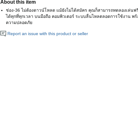
About this item
ช่อง-36 ไม่ต้องดาวน์โหลด แม้ยังไม่ได้สมัคร คุณก็สามารถทดลองเล่นฟรี ทุ
ได้ทุกที่ทุกเวลา บนมือถือ คอมพิวเตอร์ ระบบลื่นไหลตลอดการใช้งาน พร้อม 
ความปลอดภัย
Report an issue with this product or seller