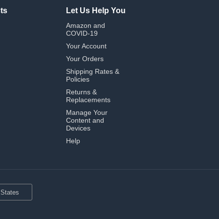
ts
Let Us Help You
Amazon and
COVID-19
Your Account
Your Orders
Shipping Rates &
Policies
Returns &
Replacements
Manage Your
Content and
Devices
Help
 States