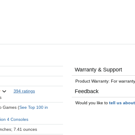
Warranty & Support
Product Warranty: For warranty
Feedback
394 ratings
s
Would you like to
tell us abou
eo Games (
See Top 100 in
tion 4 Consoles
 inches; 7.41 ounces