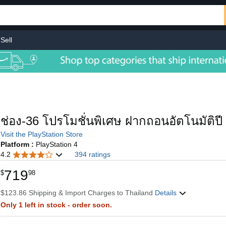
Sell
ช่อง-36 โปรโมชั่นพิเศษ ฝากถอนอัตโนมัติปี
Visit the PlayStation Store
Platform :
PlayStation 4
4.2
394 ratings
719
$
98
$123.86 Shipping & Import Charges to Thailand
Details
Only 1 left in stock - order soon.