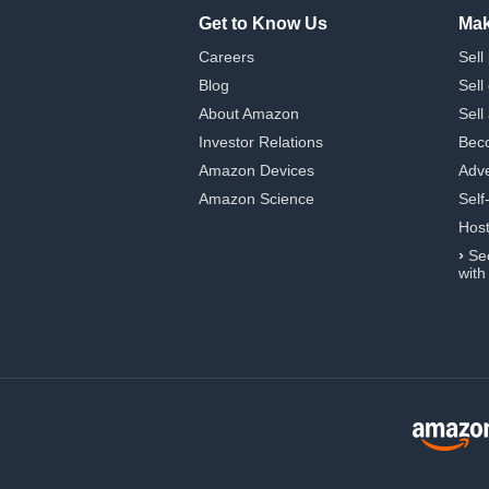
Get to Know Us
Mak
Careers
Sell
Blog
Sell
About Amazon
Sell
Investor Relations
Beco
Amazon Devices
Adve
Amazon Science
Self
Hos
›
Se
with