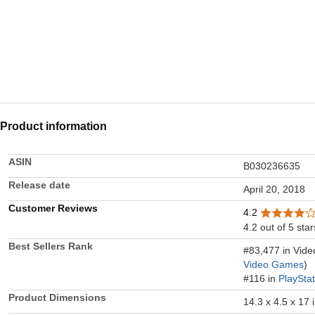
Product information
ASIN
B030236635
Release date
April 20, 2018
Customer Reviews
4.2
4.2 out of 5 star
Best Sellers Rank
#83,477 in Vid
Video Games
)
#116 in
PlaySta
Product Dimensions
14.3 x 4.5 x 17