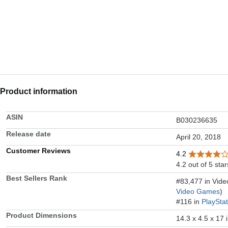
Product information
ASIN
B030236635
Release date
April 20, 2018
Customer Reviews
4.2
4.2 out of 5 star
Best Sellers Rank
#83,477 in Vid
Video Games
)
#116 in
PlaySta
Product Dimensions
14.3 x 4.5 x 17