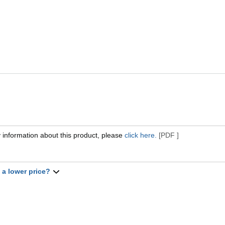
 information about this product, please
click here.
[PDF ]
t a lower price?