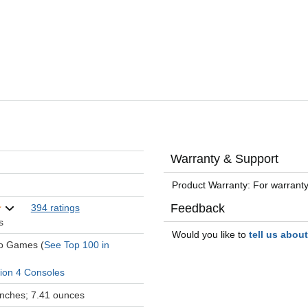
Warranty & Support
Product Warranty: For warranty
Feedback
394 ratings
s
Would you like to
tell us abou
eo Games (
See Top 100 in
tion 4 Consoles
 inches; 7.41 ounces