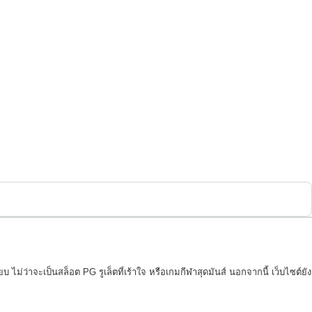
ไม่ว่าจะเป็นสล็อต PG รูเล็ตที่เร้าใจ หรือเกมกีฬาสุดมันส์ นอกจากนี้ เว็บไซต์ยัง