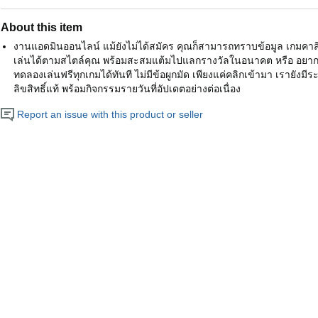
About this item
งานแอดมินออนไลน์ แม้ยังไม่ได้สมัคร คุณก็สามารถทราบข้อมูล เกมคาสิ
เล่นได้ตามสไตล์คุณ พร้อมสะสมแต้มไปแลกรางวัลในอนาคต หรือ อยาก
ทดลองเล่นฟรีทุกเกมได้ทันที ไม่มีข้อผูกมัด เพียงแค่คลิกเข้ามา เรายังมีร
ลิขสิทธิ์แท้ พร้อมกิจกรรมรายวันที่อัปเดตอย่างต่อเนื่อง
Report an issue with this product or seller