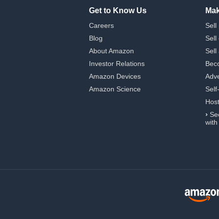
Get to Know Us
Mak
Careers
Sell
Blog
Sell
About Amazon
Sell
Investor Relations
Beco
Amazon Devices
Adve
Amazon Science
Self
Hos
›
Se
with