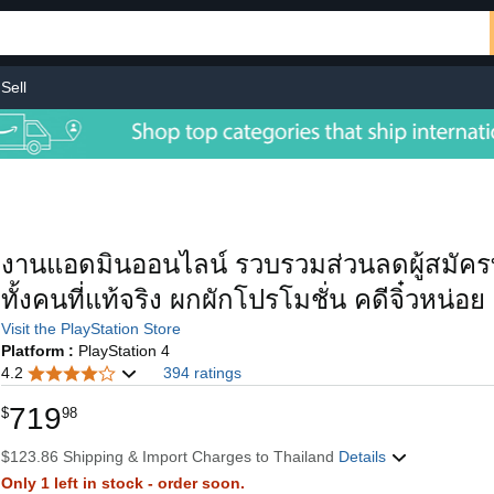
Sell
งานแอดมินออนไลน์ รวบรวมส่วนลดผู้สมัครทุ
ทั้งคนที่แท้จริง ผกผักโปรโมชั่น คดีจิ๋วหน่อย
Visit the PlayStation Store
Platform :
PlayStation 4
4.2
394 ratings
719
$
98
$123.86 Shipping & Import Charges to Thailand
Details
Only 1 left in stock - order soon.