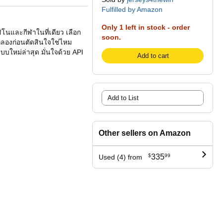
Fulfilled by Amazon
Only 1 left in stock - order
โนและกีฬาในที่เดียว เลือก
soon.
ลองก่อนตัดสินใจใช่ไหม
ะบบใหม่ล่าสุด มั่นใจด้วย API
Add to cart
Add to List
Other sellers on Amazon
$
335
99
Used (4) from