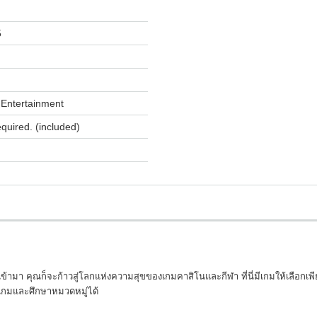
5
Entertainment
equired. (included)
ามา คุณก็จะก้าวสู่โลกแห่งความสุขของเกมคาสิโนและกีฬา ที่นี่มีเกมให้เลือกเพียบ 
บบเกมและศึกษาหมวดหมู่ได้