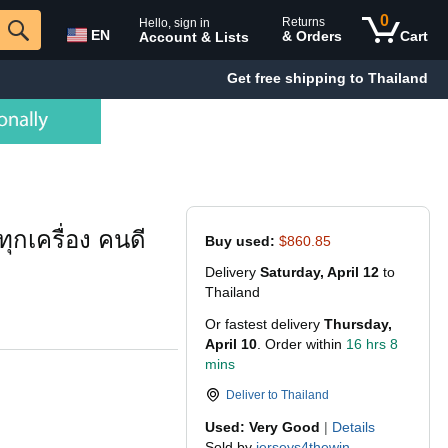
0
Returns
Hello, sign in
EN
& Orders
Cart
Account & Lists
Get free shipping to Thailand
กเครื่อง คนดี
Buy used:
$860.85
Delivery
Saturday, April 12
to
Thailand
Or fastest delivery
Thursday,
April 10
. Order within
16 hrs 8
mins
Deliver to
Thailand
Used: Very Good
|
Details
Sold by
jerseys4thewin