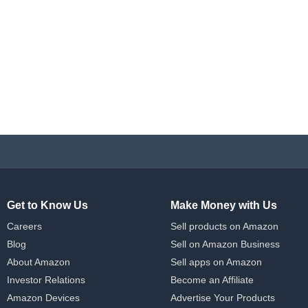
Get to Know Us
Make Money with Us
Careers
Sell products on Amazon
Blog
Sell on Amazon Business
About Amazon
Sell apps on Amazon
Investor Relations
Become an Affiliate
Amazon Devices
Advertise Your Products