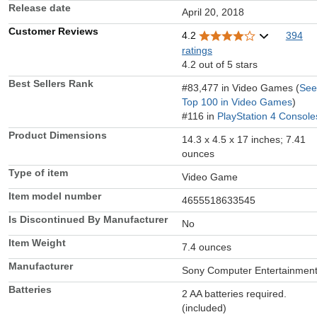
Release date
April 20, 2018
Customer Reviews
4.2
394
ratings
4.2 out of 5 stars
Best Sellers Rank
#83,477 in Video Games (
See
Top 100 in Video Games
)
#116 in
PlayStation 4 Console
Product Dimensions
14.3 x 4.5 x 17 inches; 7.41
ounces
Type of item
Video Game
Item model number
4655518633545
Is Discontinued By Manufacturer
No
Item Weight
7.4 ounces
Manufacturer
Sony Computer Entertainmen
Batteries
2 AA batteries required.
(included)