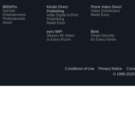
IMDbPro
Kindle Direct
Prime Video Direct
Get Info
Video Distribution
Publishing
Entertainment
Made Easy
Indie Digital & Print
Professionals
Publishing
Need
Made Easy
eero WiFi
Blink
Stream 4K Video
Smart Security
in Every Room
for Every Home
Conditions of Use
Privacy Notice
Cons
© 1996-2025, 