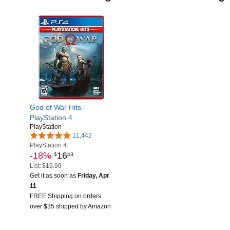
God of War Hits -
PlayStation 4
PlayStation
11,442
PlayStation 4
-18%
16
$
43
List:
$19.99
Get it as soon as
Friday, Apr
11
FREE Shipping on orders
over $35 shipped by Amazon