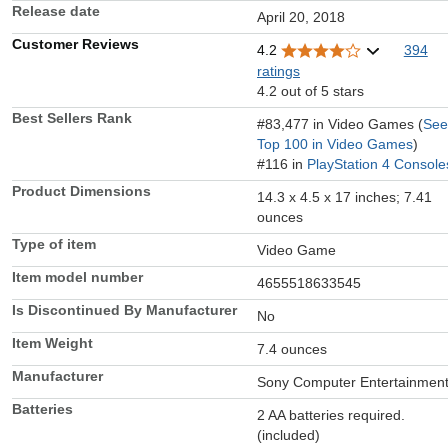
Release date
April 20, 2018
Customer Reviews
4.2
394
ratings
4.2 out of 5 stars
Best Sellers Rank
#83,477 in Video Games (
See
Top 100 in Video Games
)
#116 in
PlayStation 4 Console
Product Dimensions
14.3 x 4.5 x 17 inches; 7.41
ounces
Type of item
Video Game
Item model number
4655518633545
Is Discontinued By Manufacturer
No
Item Weight
7.4 ounces
Manufacturer
Sony Computer Entertainmen
Batteries
2 AA batteries required.
(included)