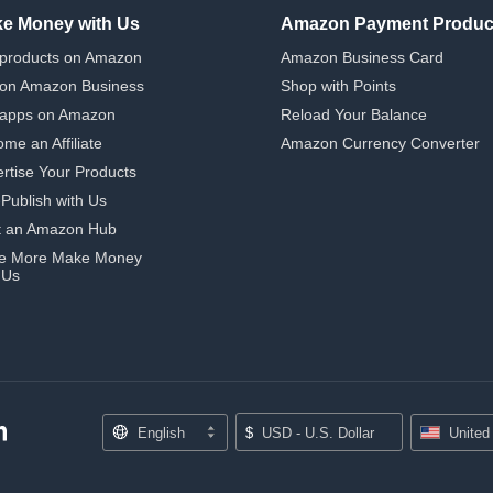
e Money with Us
Amazon Payment Produc
 products on Amazon
Amazon Business Card
 on Amazon Business
Shop with Points
 apps on Amazon
Reload Your Balance
me an Affiliate
Amazon Currency Converter
rtise Your Products
-Publish with Us
t an Amazon Hub
e More Make Money
 Us
English
$
USD - U.S. Dollar
United