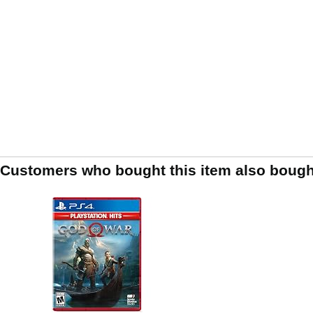
Customers who bought this item also bough