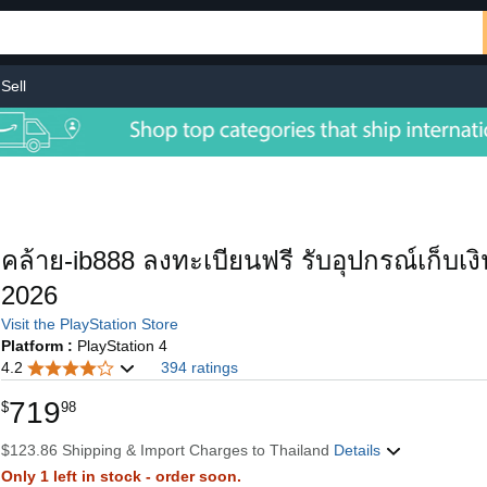
Sell
คล้าย-ib888 ลงทะเบียนฟรี รับอุปกรณ์เก็บเ
2026
Visit the PlayStation Store
Platform :
PlayStation 4
4.2
394 ratings
719
$
98
$123.86 Shipping & Import Charges to Thailand
Details
Only 1 left in stock - order soon.