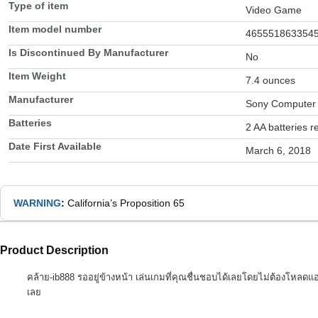
Type of item
Video Game
Item model number
465551863354
Is Discontinued By Manufacturer
No
Item Weight
7.4 ounces
Manufacturer
Sony Computer 
Batteries
2 AA batteries r
Date First Available
March 6, 2018
WARNING
:
California’s Proposition 65
Product Description
คล้าย-ib888 รออยู่ข้างหน้า เล่นเกมที่คุณชื่นชอบได้เลยโดยไม่ต้องโหล
เลย