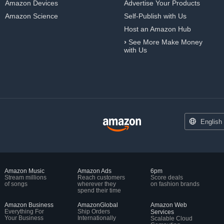
Amazon Devices
Advertise Your Products
Amazon Science
Self-Publish with Us
Host an Amazon Hub
›
See More Make Money
with Us
English
Amazon Music
Amazon Ads
6pm
Stream millions
Reach customers
Score deals
of songs
wherever they
on fashion brands
spend their time
Amazon Business
AmazonGlobal
Amazon Web
Everything For
Ship Orders
Services
Your Business
Internationally
Scalable Cloud