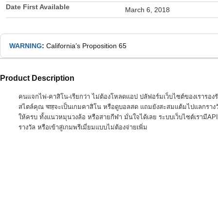
Date First Available
March 6, 2018
WARNING
:
California’s Proposition 65
Product Description
คนแจกไพ่-คาสิโน-เรียกว่า ไม่ต้องโหลดแอป ปลัฟอร์มเว็บไซต์ของเรารองร
สไตล์คุณ चाहจะเป็นเกมคาสิโน หรือดูบอลสด แถมยังสะสมแต้มไปแลกรางวัลใ
ให้ครบ ทั้งแนวหมุนวงล้อ หรือสายกีฬา มั่นใจได้เลย ระบบเว็บไซต์เรามีAPI ลิ
รางวัล หรือเข้าสู่เกมพรีเมี่ยมแบบไม่ต้องจ่ายเพิ่ม