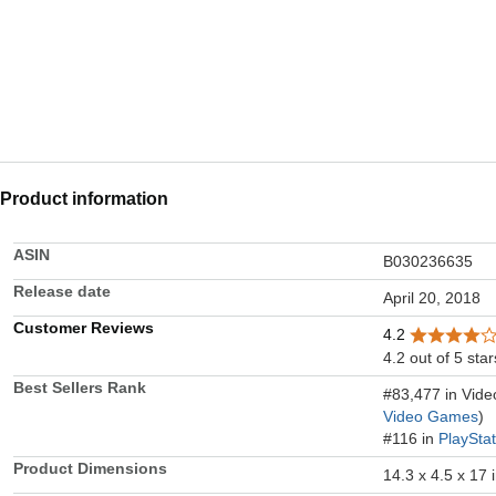
Product information
ASIN
B030236635
Release date
April 20, 2018
Customer Reviews
4.2
4.2 out of 5 star
Best Sellers Rank
#83,477 in Vid
Video Games
)
#116 in
PlaySta
Product Dimensions
14.3 x 4.5 x 17