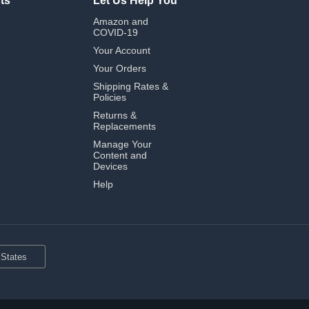
ts
Let Us Help You
Amazon and
COVID-19
Your Account
Your Orders
Shipping Rates &
Policies
Returns &
Replacements
Manage Your
Content and
Devices
Help
 States