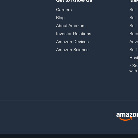
Get to Know Us
Mak
Careers
Sell
Blog
Sell
About Amazon
Sell
Investor Relations
Beco
Amazon Devices
Adve
Amazon Science
Self
Hos
›
Se
with