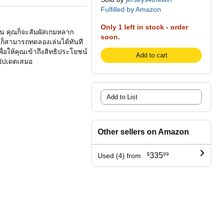
Fulfilled by Amazon
Only 1 left in stock - order
ยน คุณก็จะสัมผัสเกมหลาก
soon.
บ ก็สามารถทดลองเล่นได้ทันที
อให้คุณเข้าถึงสิทธิประโยชน์
Add to cart
่อัปเดตเสมอ
Add to List
Other sellers on Amazon
$
335
99
Used (4) from