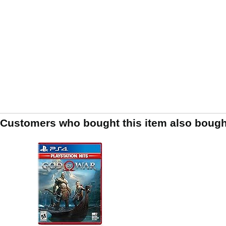
Customers who bought this item also bough