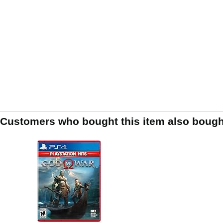
Customers who bought this item also bough