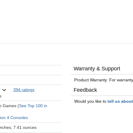
Warranty & Support
Product Warranty: For warranty
Feedback
394 ratings
s
Would you like to
tell us abou
eo Games (
See Top 100 in
tion 4 Consoles
 inches; 7.41 ounces