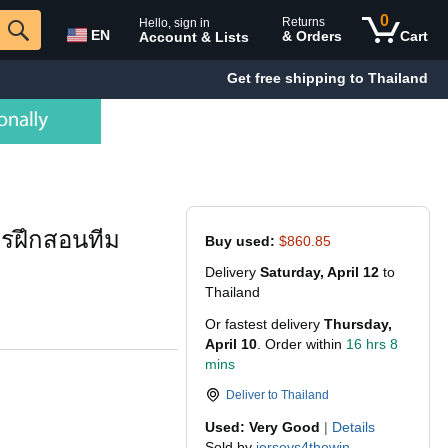
0
Returns
Hello, sign in
EN
& Orders
Cart
Account & Lists
Get free shipping to Thailand
ารฝึกสอนทีม
Buy used:
$860.85
Delivery
Saturday, April 12
to
Thailand
Or fastest delivery
Thursday,
April 10
. Order within
16 hrs 8
mins
Deliver to
Thailand
Used: Very Good
|
Details
Sold by
jerseys4thewin