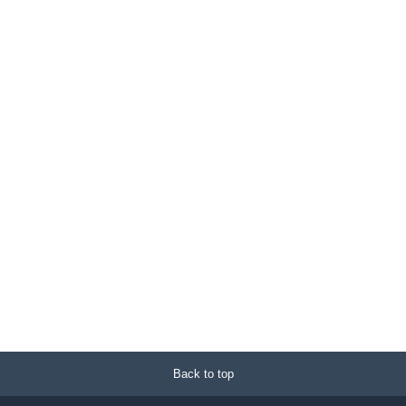
Back to top