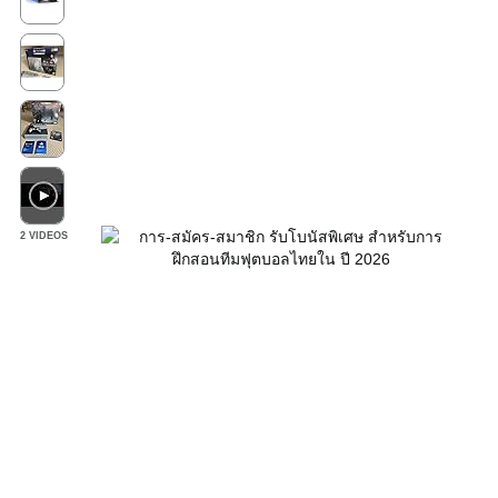
2 VIDEOS