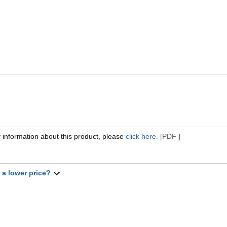
 information about this product, please
click here.
[PDF ]
t a lower price?