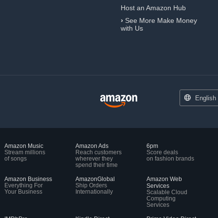
Host an Amazon Hub
›
See More Make Money
with Us
English
Amazon Music
Amazon Ads
6pm
Stream millions
Reach customers
Score deals
of songs
wherever they
on fashion brands
spend their time
Amazon Business
AmazonGlobal
Amazon Web
Everything For
Ship Orders
Services
Your Business
Internationally
Scalable Cloud
Computing
Services