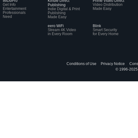
IMDbPro
Kindle Direct
Prime Video Direct
Get Info
Video Distribution
Publishing
Entertainment
Made Easy
Indie Digital & Print
Professionals
Publishing
Need
Made Easy
eero WiFi
Blink
Stream 4K Video
Smart Security
in Every Room
for Every Home
Conditions of Use
Privacy Notice
Cons
© 1996-2025, 