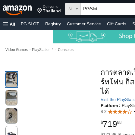
Deliver to
All
Thailand
PG SLOT
Registry
Customer Service
Gift Cards
S
All
›
›
Video Games
PlayStation 4
Consoles
การตลาดเว
ร์ทโฟน ก็
ได้
Visit the PlayStat
Platform :
PlaySt
4.2
719
$
98
$123.86 Shipping