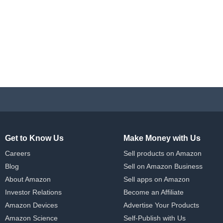
Get to Know Us
Make Money with Us
Careers
Sell products on Amazon
Blog
Sell on Amazon Business
About Amazon
Sell apps on Amazon
Investor Relations
Become an Affiliate
Amazon Devices
Advertise Your Products
Amazon Science
Self-Publish with Us