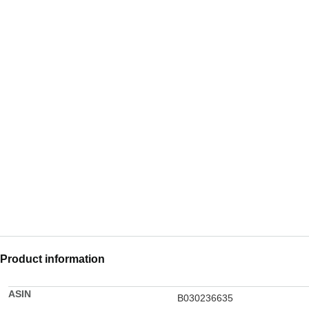
Product information
ASIN
B030236635