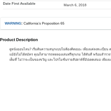
Date First Available
March 6, 2018
WARNING
:
California’s Proposition 65
Product Description
ดูหนังออนไลน? เริ่มต้นความสนุกแบบไม่ต้องคิดเยอะ เพียงแค่ลงทะเบียน ค
แม้ยังไม่ได้สมัคร คุณก็สามารถทดลองเล่นฟรีทุกเกม ได้ทันที พร้อมสำรวจ
เต็มที่ ไม่ว่าจะเป็นของขวัญ และโปรโมชั่นรายสัปดาห์ที่อัปเดตเสมอ เพียงแค