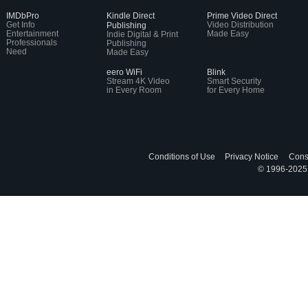
IMDbPro
Kindle Direct
Prime Video Direct
Get Info
Video Distribution
Publishing
Entertainment
Made Easy
Indie Digital & Print
Professionals
Publishing
Need
Made Easy
eero WiFi
Blink
Stream 4K Video
Smart Security
in Every Room
for Every Home
Conditions of Use
Privacy Notice
Cons
© 1996-2025, 