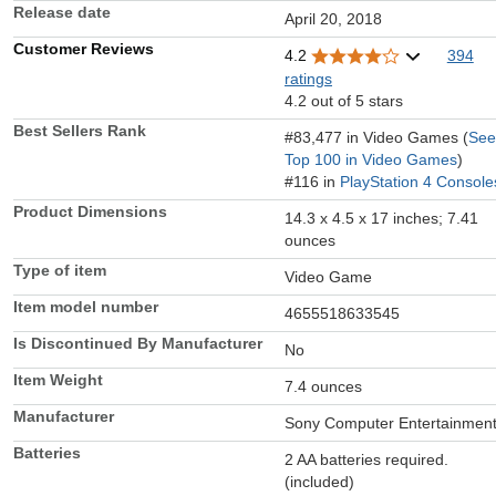
Release date
April 20, 2018
Customer Reviews
4.2
394
ratings
4.2 out of 5 stars
Best Sellers Rank
#83,477 in Video Games (
See
Top 100 in Video Games
)
#116 in
PlayStation 4 Console
Product Dimensions
14.3 x 4.5 x 17 inches; 7.41
ounces
Type of item
Video Game
Item model number
4655518633545
Is Discontinued By Manufacturer
No
Item Weight
7.4 ounces
Manufacturer
Sony Computer Entertainmen
Batteries
2 AA batteries required.
(included)