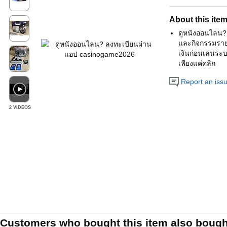
About this ite
ดูหนังออนไลน? ป
และกิจกรรมรายว
เงินก่อนเล่นระ
เพียงแค่คลิก
Report an issue
2 VIDEOS
Customers who bought this item also bough